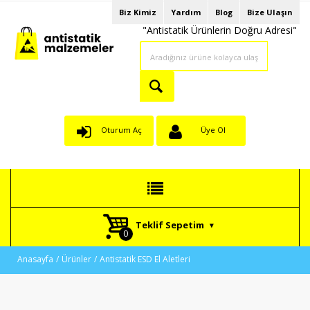
Biz Kimiz
Yardım
Blog
Bize Ulaşın
"Antistatik Ürünlerin Doğru Adresi"
Oturum Aç
Üye Ol
Teklif Sepetim
Anasayfa
Ürünler
Antistatik ESD El Aletleri