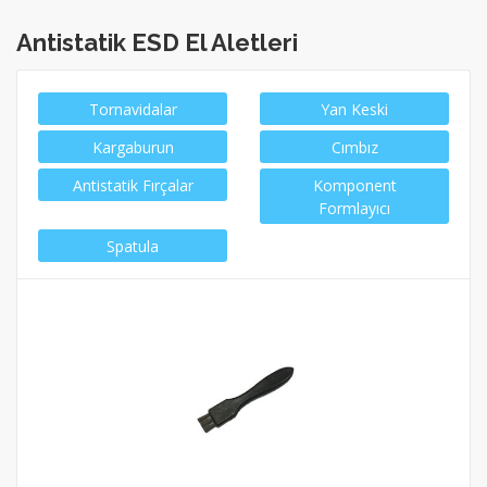
Antistatik ESD El Aletleri
Tornavidalar
Yan Keski
Kargaburun
Cımbız
Antistatik Fırçalar
Komponent
Formlayıcı
Spatula