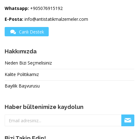
Whatsapp:
+905076915192
E-Posta:
info@antistatikmalzemeler.com
Canlı Destek
Hakkımızda
Neden Bizi Seçmelisiniz
Kalite Politikamız
Bayilik Başvurusu
Haber bültenimize kaydolun
Bizi Takip Edin!