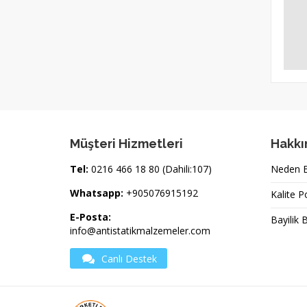
Müşteri Hizmetleri
Hakkı
Tel:
0216 466 18 80 (Dahili:107)
Neden Bi
Whatsapp:
+905076915192
Kalite P
E-Posta:
Bayilik 
info@antistatikmalzemeler.com
Canlı Destek