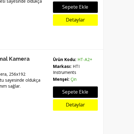
esi sayesinde oldukça
Sepete Ekle
Detaylar
rmal Kamera
Ürün Kodu:
HT-A2+
Markası:
HTI
Instruments
era, 256x192
Menşei:
Çin
utu sayesinde oldukça
nım sağlar.
Sepete Ekle
Detaylar