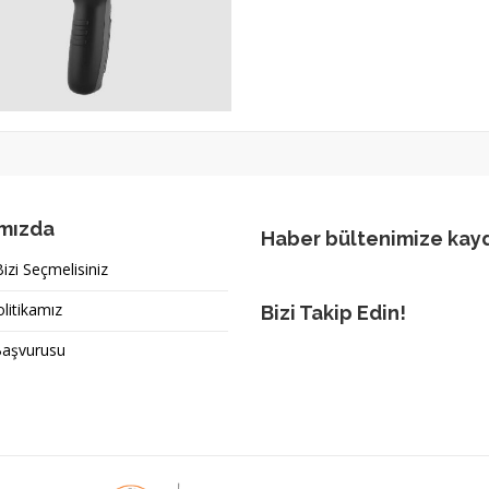
mızda
Haber bültenimize kay
zi Seçmelisiniz
olitikamız
Bizi Takip Edin!
Başvurusu