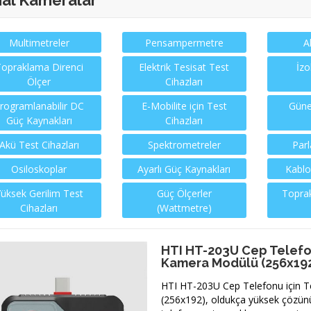
al Kameralar
Multimetreler
Pensampermetre
A
opraklama Direnci
Elektrik Tesisat Test
İzo
Ölçer
Cihazları
rogramlanabilir DC
E-Mobilite için Test
Güne
Güç Kaynakları
Cihazları
Akü Test Cihazları
Spektrometreler
Parl
Osiloskoplar
Ayarlı Güç Kaynakları
Kablo
üksek Gerilim Test
Güç Ölçerler
Toprak
Cihazları
(Wattmetre)
HTI HT-203U Cep Telefo
Kamera Modülü (256x19
HTI HT-203U Cep Telefonu için 
(256x192), oldukça yüksek çözün