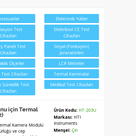
ksesuarlar
Elektronik Yükler
lasyon Test
Elektriksel CE Test
Cihazları
Cihazları
ş Paneli Test
Sinyal (Fonksiyon)
Cihazları
Jeneratörleri
aklık Ölçerler
LCR Metreler
 Test Cihazları
Termal Kameralar
 Süreklilik Test
Medikal Test Cihazları
Cihazları
nu için Termal
Ürün Kodu:
HT-203U
2)
Markası:
HTI
Instruments
Termal Kamera Modülü
Menşei:
Çin
ürlüğü ve cep