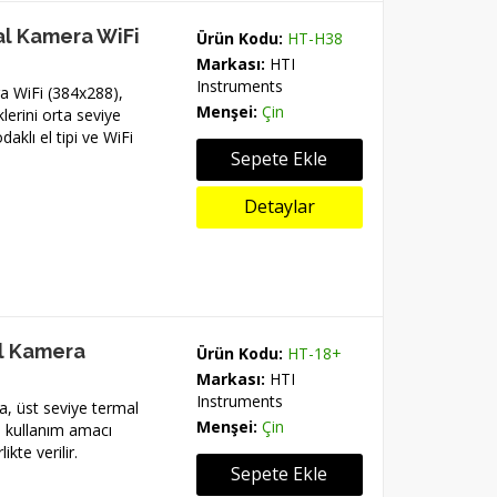
al Kamera WiFi
Ürün Kodu:
HT-H38
Markası:
HTI
Instruments
a WiFi (384x288),
Menşei:
Çin
lerini orta seviye
aklı el tipi ve WiFi
Sepete Ekle
Detaylar
al Kamera
Ürün Kodu:
HT-18+
Markası:
HTI
Instruments
, üst seviye termal
Menşei:
Çin
e kullanım amacı
ikte verilir.
Sepete Ekle