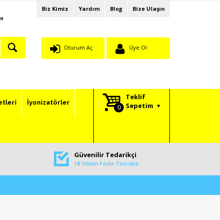
Biz Kimiz
Yardım
Blog
Bize Ulaşın
"
Oturum Aç
Üye Ol
Teklif
etleri
İyonizatörler
Sepetim
Güvenilir Tedarikçi
18 Yıldan Fazla Tecrübe