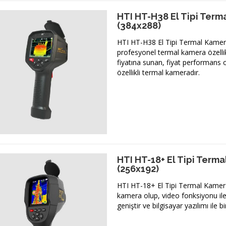
HTI HT-H38 El Tipi Term
(384x288)
HTI HT-H38 El Tipi Termal Kamer
profesyonel termal kamera özellik
fiyatına sunan, fiyat performans od
özellikli termal kameradır.
HTI HT-18+ El Tipi Term
(256x192)
HTI HT-18+ El Tipi Termal Kamera
kamera olup, video fonksiyonu il
geniştir ve bilgisayar yazılımı ile birl