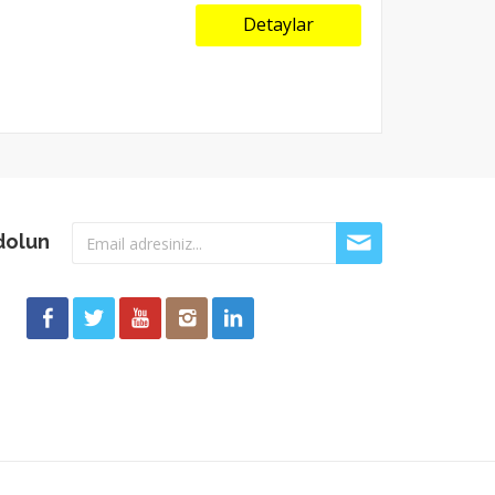
Detaylar
dolun