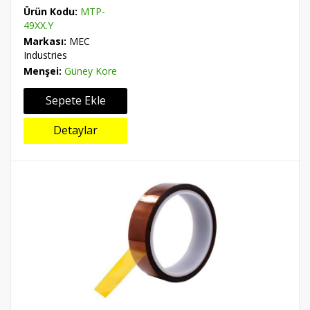
Ürün Kodu:
MTP-
49XX.Y
Markası:
MEC
Industries
Menşei:
Güney Kore
Sepete Ekle
Detaylar