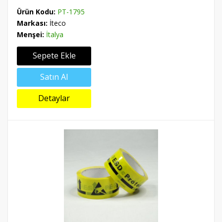
Ürün Kodu:
PT-1795
Markası:
İteco
Menşei:
İtalya
Sepete Ekle
Satın Al
Detaylar