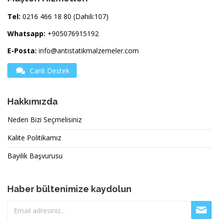
Tel:
0216 466 18 80 (Dahili:107)
Whatsapp:
+905076915192
E-Posta:
info@antistatikmalzemeler.com
Canlı Destek
Hakkımızda
Neden Bizi Seçmelisiniz
Kalite Politikamız
Bayilik Başvurusu
Haber bültenimize kaydolun