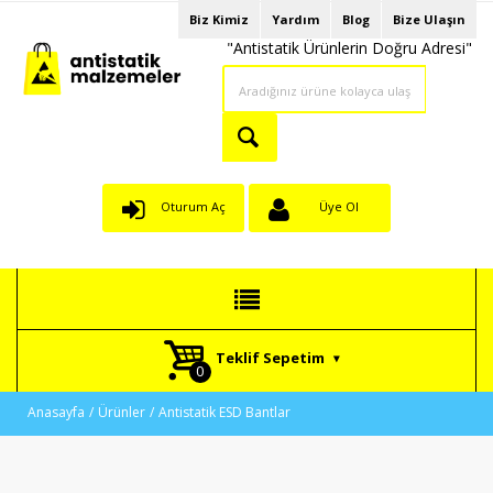
Biz Kimiz
Yardım
Blog
Bize Ulaşın
"Antistatik Ürünlerin Doğru Adresi"
Oturum Aç
Üye Ol
Teklif Sepetim
Anasayfa
Ürünler
Antistatik ESD Bantlar