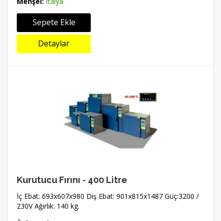
Menşei:
İtalya
Sepete Ekle
Detaylar
Kurutucu Fırını - 400 Litre
İç Ebat: 693x607x980 Dış Ebat: 901x815x1487 Güç:3200 /
230V Ağırlık: 140 kg.