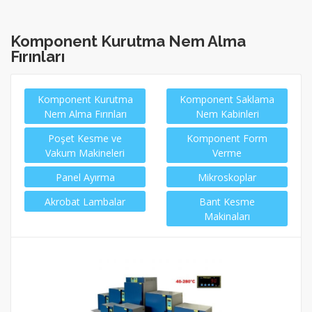
Komponent Kurutma Nem Alma
Fırınları
Komponent Kurutma
Komponent Saklama
Nem Alma Fırınları
Nem Kabinleri
Poşet Kesme ve
Komponent Form
Vakum Makineleri
Verme
Panel Ayırma
Mikroskoplar
Akrobat Lambalar
Bant Kesme
Makinaları