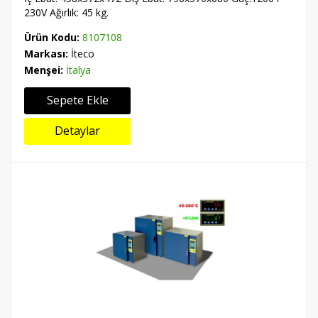
230V Ağırlık: 45 kg.
Ürün Kodu:
8107108
Markası:
İteco
Menşei:
İtalya
Sepete Ekle
Detaylar