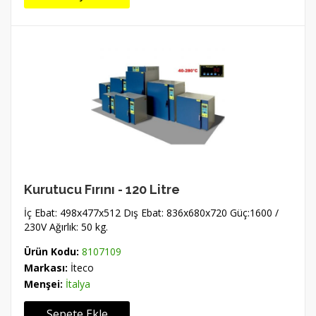
Kurutucu Fırını - 120 Litre
İç Ebat: 498x477x512 Dış Ebat: 836x680x720 Güç:1600 /
230V Ağırlık: 50 kg.
Ürün Kodu:
8107109
Markası:
İteco
Menşei:
İtalya
Sepete Ekle