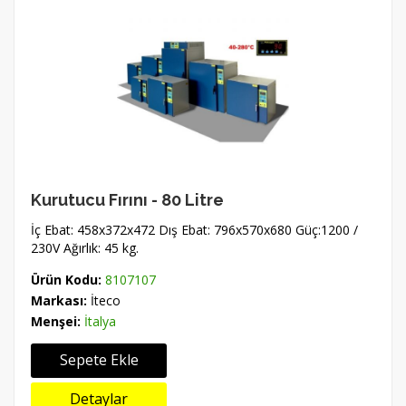
Kurutucu Fırını - 80 Litre
İç Ebat: 458x372x472 Dış Ebat: 796x570x680 Güç:1200 /
230V Ağırlık: 45 kg.
Ürün Kodu:
8107107
Markası:
İteco
Menşei:
İtalya
Sepete Ekle
Detaylar