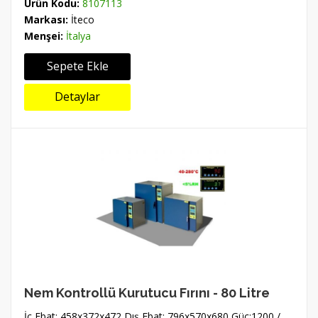
Ürün Kodu:
8107113
Markası:
İteco
Menşei:
İtalya
Sepete Ekle
Detaylar
Nem Kontrollü Kurutucu Fırını - 80 Litre
İç Ebat: 458x372x472 Dış Ebat: 796x570x680 Güç:1200 /