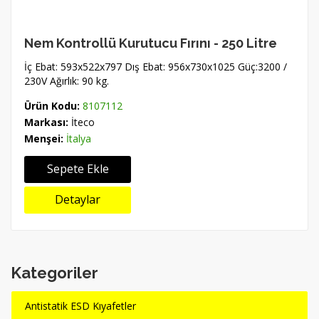
Nem Kontrollü Kurutucu Fırını - 250 Litre
İç Ebat: 593x522x797 Dış Ebat: 956x730x1025 Güç:3200 /
230V Ağırlık: 90 kg.
Ürün Kodu:
8107112
Markası:
İteco
Menşei:
İtalya
Sepete Ekle
Detaylar
Kategoriler
Antistatik ESD Kıyafetler