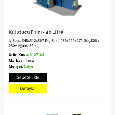
Kurutucu Fırını - 40 Litre
İç Ebat: 348x312x367 Dış Ebat: 686x515x575 Güç:800 /
230V Ağırlık: 35 kg.
Ürün Kodu:
8107103
Markası:
İteco
Menşei:
İtalya
Sepete Ekle
Detaylar