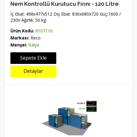
Nem Kontrollü Kurutucu Fırını - 120 Litre
İç Ebat: 498x477x512 Dış Ebat: 836x680x720 Güç:1600 /
230V Ağırlık: 50 kg.
Ürün Kodu:
8107110
Markası:
İteco
Menşei:
İtalya
Sepete Ekle
Detaylar