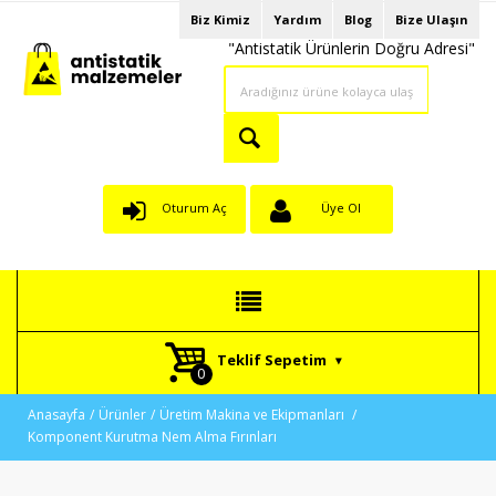
Biz Kimiz
Yardım
Blog
Bize Ulaşın
"Antistatik Ürünlerin Doğru Adresi"
Oturum Aç
Üye Ol
Teklif Sepetim
Anasayfa
Ürünler
Üretim Makina ve Ekipmanları
Komponent Kurutma Nem Alma Fırınları