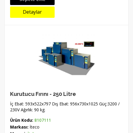
Detaylar
Kurutucu Fırını - 250 Litre
İç Ebat: 593x522x797 Dış Ebat: 956x730x1025 Güç:3200 /
230V Ağırlık: 90 kg.
Ürün Kodu:
8107111
Markası:
İteco