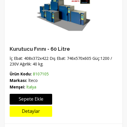
Kurutucu Fırını - 60 Litre
İç Ebat: 408x372x422 Dış Ebat: 746x570x605 Güç:1200 /
230V Ağırlık: 40 kg.
Ürün Kodu:
8107105
Markası:
İteco
Menşei:
İtalya
Sepete Ekle
Detaylar