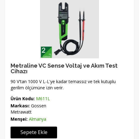
Metraline VC Sense Voltaj ve Akım Test
Cihazı
90 V'tan 1000 V L-L'ye kadar temassız ve tek kutuplu
gerilim ölçümüne izin verir.
Ürün Kodu:
M611L
Markası:
Gossen
Metrawatt
Menşei:
Almanya
Sepete Ekle