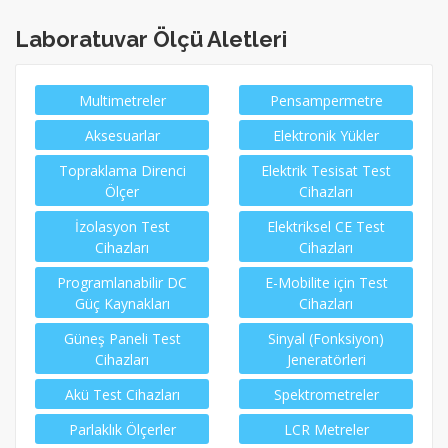
Laboratuvar Ölçü Aletleri
Multimetreler
Pensampermetre
Aksesuarlar
Elektronik Yükler
Topraklama Direnci
Elektrik Tesisat Test
Ölçer
Cihazları
İzolasyon Test
Elektriksel CE Test
Cihazları
Cihazları
Programlanabilir DC
E-Mobilite için Test
Güç Kaynakları
Cihazları
Güneş Paneli Test
Sinyal (Fonksiyon)
Cihazları
Jeneratörleri
Akü Test Cihazları
Spektrometreler
Parlaklık Ölçerler
LCR Metreler