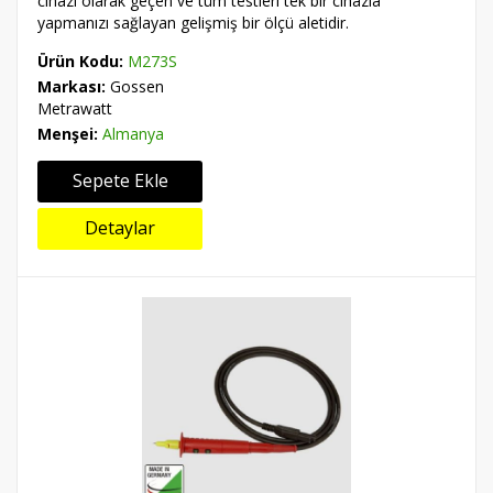
cihazı olarak geçen ve tüm testleri tek bir cihazla
yapmanızı sağlayan gelişmiş bir ölçü aletidir.
Ürün Kodu:
M273S
Markası:
Gossen
Metrawatt
Menşei:
Almanya
Sepete Ekle
Detaylar