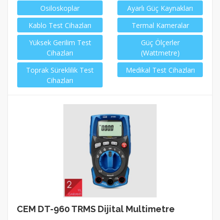
Osiloskoplar
Ayarlı Güç Kaynakları
Kablo Test Cihazları
Termal Kameralar
Yüksek Gerilim Test
Güç Ölçerler
Cihazları
(Wattmetre)
Toprak Süreklilik Test
Medikal Test Cihazları
Cihazları
CEM DT-960 TRMS Dijital Multimetre