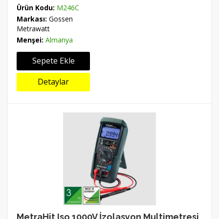
Ürün Kodu:
M246C
Markası:
Gossen
Metrawatt
Menşei:
Almanya
Sepete Ekle
Detaylar
MetraHit Iso 1000V İzolasyon Multimetresi