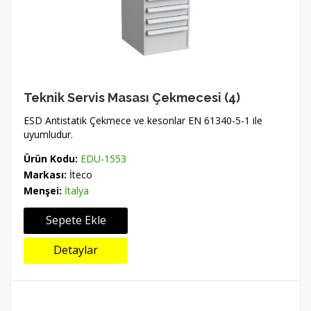
Teknik Servis Masası Çekmecesi (4)
ESD Antistatik Çekmece ve kesonlar EN 61340-5-1 ile
uyumludur.
Ürün Kodu:
EDU-1553
Markası:
İteco
Menşei:
İtalya
Sepete Ekle
Detaylar