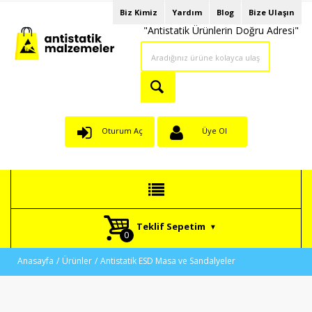
Biz Kimiz
Yardım
Blog
Bize Ulaşın
"Antistatik Ürünlerin Doğru Adresi"
Oturum Aç
Üye Ol
Teklif Sepetim
Anasayfa
Ürünler
Antistatik ESD Masa ve Sandalyeler