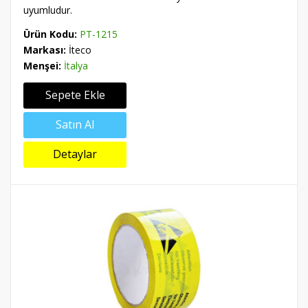
uyumludur.
Ürün Kodu:
PT-1215
Markası:
İteco
Menşei:
İtalya
Sepete Ekle
Satın Al
Detaylar