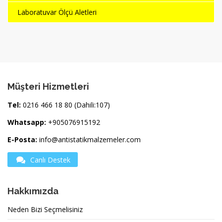
Laboratuvar Ölçü Aletleri
Müşteri Hizmetleri
Tel:
0216 466 18 80 (Dahili:107)
Whatsapp:
+905076915192
E-Posta:
info@antistatikmalzemeler.com
Canlı Destek
Hakkımızda
Neden Bizi Seçmelisiniz