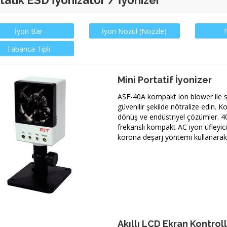
tatik ESD İyonizatör / İyonizer
İyon Bar
İyon Nozul (Nozzle)
T
Tabanca Tipli
Mini Portatif İyonizer
ASF-40A kompakt ion blower ile stat
güvenilir şekilde nötralize edin. 
dönüş ve endüstriyel çözümler. 4
frekanslı kompakt AC iyon üfleyic
korona deşarj yöntemi kullanarak
Akıllı LCD Ekran Kontroll