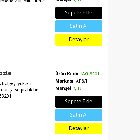
mede kullanılır. Üretici
Sepete Ekle
Satın Al
Detaylar
ozzle
Ürün Kodu:
IAG-3201
Markası:
AP&T
k bölgeyi yükten
Menşei:
ÇİN
lanışlı ve pratik bir
AZ3201
Sepete Ekle
Satın Al
Detaylar