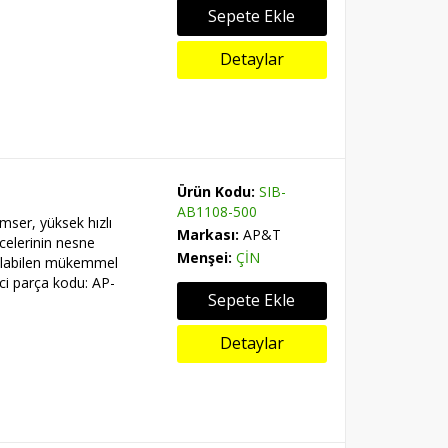
Sepete Ekle
Detaylar
Ürün Kodu:
SIB-
AB1108-500
mser, yüksek hızlı
Markası:
AP&T
elerinin nesne
Menşei:
ÇİN
nılabilen mükemmel
ci parça kodu: AP-
Sepete Ekle
Detaylar