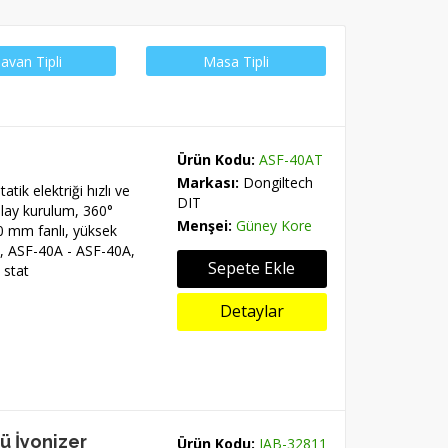
avan Tipli
Masa Tipli
Ürün Kodu:
ASF-40AT
Markası:
Dongiltech
ik elektriği hızlı ve
DIT
Kolay kurulum, 360°
Menşei:
Güney Kore
0 mm fanlı, yüksek
i, ASF-40A - ASF-40A,
Sepete Ekle
 stat
Detaylar
ü İyonizer
Ürün Kodu:
IAB-32811