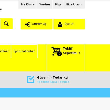
Biz Kimiz
Yardım
Blog
Bize Ulaşın
"
Oturum Aç
Üye Ol
Teklif
etleri
İyonizatörler
Sepetim
Güvenilir Tedarikçi
18 Yıldan Fazla Tecrübe