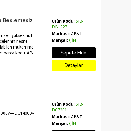
a Beslemesiz
Ürün Kodu:
SIB-
DB1227
Markası:
AP&T
mser, yüksek hızlı
Menşei:
ÇİN
elerinin nesne
nılabilen mükemmel
Sepete Ekle
ci parça kodu: AP-
Detaylar
Ürün Kodu:
SIB-
DC7201
DC6000V—DC14000V
Markası:
AP&T
Menşei:
ÇİN