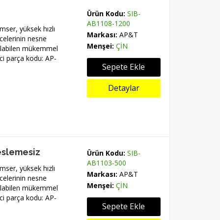
Ürün Kodu:
SIB-
AB1108-1200
mser, yüksek hızlı
Markası:
AP&T
elerinin nesne
Menşei:
ÇİN
nılabilen mükemmel
ci parça kodu: AP-
Sepete Ekle
Detaylar
eslemesiz
Ürün Kodu:
SIB-
AB1103-500
mser, yüksek hızlı
Markası:
AP&T
elerinin nesne
Menşei:
ÇİN
nılabilen mükemmel
ci parça kodu: AP-
Sepete Ekle