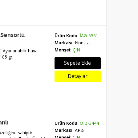
 Sensörlü
Ürün Kodu:
İAG-5551
Markası:
Nonstat
Menşei:
ÇİN
ü Ayarlanabilir hava
185 gr.
Sepete Ekle
Detaylar
anlı
Ürün Kodu:
OIB-3444
Markası:
AP&T
elliğine sahiptir.
Menşei:
ÇİN