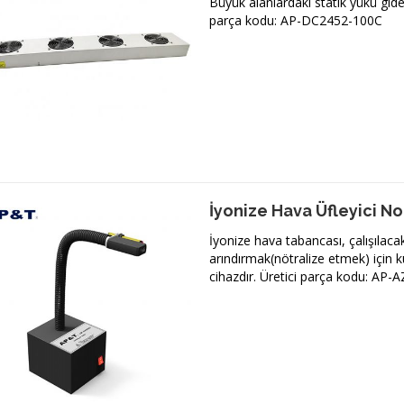
Büyük alanlardaki statik yükü gider
parça kodu: AP-DC2452-100C
İyonize Hava Üfleyici N
İyonize hava tabancası, çalışılaca
arındırmak(nötralize etmek) için kul
cihazdır. Üretici parça kodu: AP-