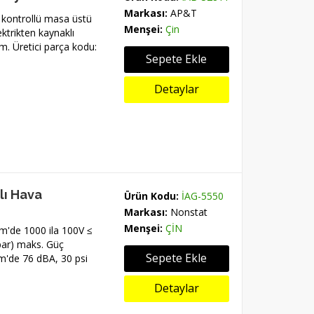
Markası:
AP&T
 kontrollü masa üstü
Menşei:
Çin
ektrikten kaynaklı
m. Üretici parça kodu:
Sepete Ekle
Detaylar
lı Hava
Ürün Kodu:
İAG-5550
Markası:
Nonstat
Menşei:
ÇİN
cm'de 1000 ila 100V ≤
 bar) maks. Güç
Sepete Ekle
m'de 76 dBA, 30 psi
Detaylar