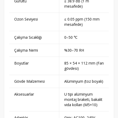
Gürültü
≤ 38.9 dB (1 m
mesafede)
Ozon Seviyesi
≤ 0.05 ppm (150 mm
mesafede)
Çalışma Sıcaklığı
0–50 ℃
Çalışma Nemi
%30–70 RH
Boyutlar
85 × 54 × 112 mm (Fan
gövdesi)
Gövde Malzemesi
Alüminyum (toz boyalı)
Aksesuarlar
U tipi alüminyum
montaj braketi, bakalit
vida kolları (M5×10)
Adaptör
Giriş: AC100–240V