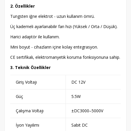
2. Özellikler
Tungsten iğne elektrot - uzun kullanım ömrü.
Üç kademeli ayarlanabilir fan hızı (Yüksek / Orta / Düşük).
Harici adaptör ile kullanım.
Mini boyut - cihazların içine kolay entegrasyon.
CE sertifikalı, elektromanyetik koruma fonksiyonuna sahip.
3. Teknik Özellikler
Giriş Voltajı
DC 12V
Güç
5.5W
Çalışma Voltajı
±DC3000–5000V
İyon Yayılımı
Sabit DC