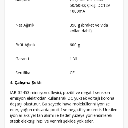
50/60Hz; Çıkış: DC12V
1000mA
Net Ağırlık
350 g (braket ve vida
kolları dahil)
Brüt Ağırlık
600 g
Garanti
1 Yıl
Sertifika
CE
4. Çalışma Şekli
IAB-32453 mini iyon üfleyici, pozitif ve negatif senkron
emisyon elektrotları kullanarak DC yüksek voltajlı korona
deşarjı oluşturur. Bu sayede hava moleküllerini iyonize
eder, yoğun miktarda pozitif ve negatif iyon üretir. Üretilen
iyonlar aksiyel fan akımı ile hedef yüzeye yönlendirilerek
statik elektriği hızlı ve verimli şekilde yok eder.