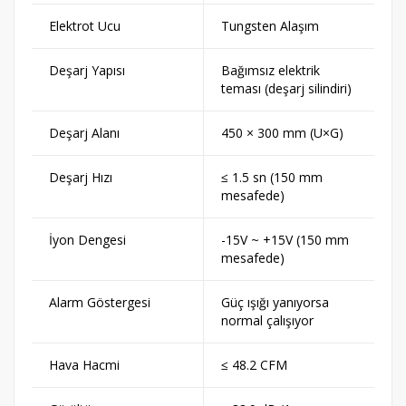
Elektrot Ucu
Tungsten Alaşım
Deşarj Yapısı
Bağımsız elektrik
teması (deşarj silindiri)
Deşarj Alanı
450 × 300 mm (U×G)
Deşarj Hızı
≤ 1.5 sn (150 mm
mesafede)
İyon Dengesi
-15V ~ +15V (150 mm
mesafede)
Alarm Göstergesi
Güç ışığı yanıyorsa
normal çalışıyor
Hava Hacmi
≤ 48.2 CFM