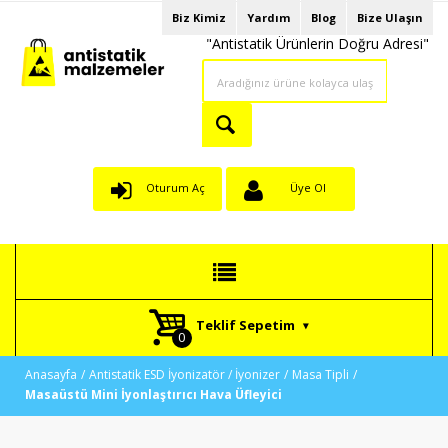
Biz Kimiz
Yardım
Blog
Bize Ulaşın
"Antistatik Ürünlerin Doğru Adresi"
Oturum Aç
Üye Ol
Teklif Sepetim
Anasayfa
Antistatik ESD İyonizatör / İyonizer
Masa Tipli
Masaüstü Mini İyonlaştırıcı Hava Üfleyici