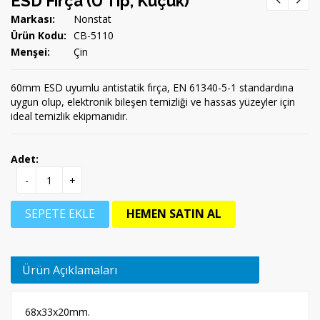
ESD Fırça (U Tip, Küçük)
Markası:
Nonstat
Ürün Kodu:
CB-5110
Menşei:
Çin
60mm ESD uyumlu antistatik fırça, EN 61340-5-1 standardına
uygun olup, elektronik bileşen temizliği ve hassas yüzeyler için
ideal temizlik ekipmanıdır.
Adet:
-
+
SEPETE EKLE
HEMEN SATIN AL
Ürün Açıklamaları
68x33x20mm.