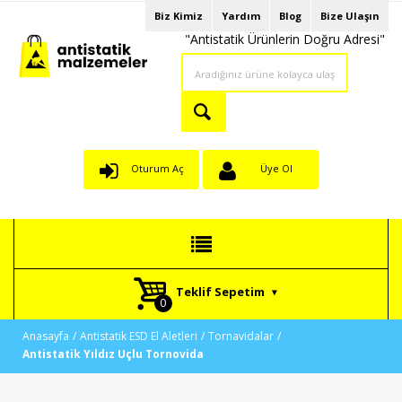
Biz Kimiz
Yardım
Blog
Bize Ulaşın
"Antistatik Ürünlerin Doğru Adresi"
Oturum Aç
Üye Ol
Teklif Sepetim
Anasayfa
Antistatik ESD El Aletleri
Tornavidalar
Antistatik Yıldız Uçlu Tornovida