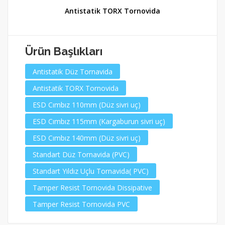
Antistatik TORX Tornovida
Ürün Başlıkları
Antistatik Düz Tornavida
Antistatik TORX Tornovida
ESD Cımbız 110mm (Düz sivri uç)
ESD Cımbız 115mm (Kargaburun sivri uç)
ESD Cımbız 140mm (Düz sivri uç)
Standart Düz Tornavida (PVC)
Standart Yıldız Uçlu Tornavida( PVC)
Tamper Resist Tornovida Dissipative
Tamper Resist Tornovida PVC