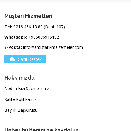
Müşteri Hizmetleri
Tel:
0216 466 18 80 (Dahili:107)
Whatsapp:
+905076915192
E-Posta:
info@antistatikmalzemeler.com
Canlı Destek
Hakkımızda
Neden Bizi Seçmelisiniz
Kalite Politikamız
Bayilik Başvurusu
Haber bültenimize kaydolun