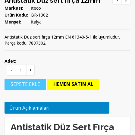
Antistatik Düz sert fırça 12mm
Markası:
İteco
Ürün Kodu:
BR-1302
Menşei:
İtalya
Antistatik Düz sert fırça 12mm EN 61340-5-1 ile uyumludur.
Parça kodu: 7807302
Adet:
-
+
SEPETE EKLE
HEMEN SATIN AL
Ürün Açıklamaları
Antistatik Düz Sert Fırça