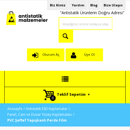
Biz Kimiz
Yardım
Blog
Bize Ulaşın
"Antistatik Ürünlerin Doğru Adresi"
Oturum Aç
Üye Ol
Teklif Sepetim
Anasayfa
Antistatik ESD Kaplamalar
Panel, Cam ve Duvar Yüzey Kaplamaları
PVC Şeffaf Yapışkanlı Perde Film