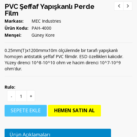
PVC Şeffaf Yapışkanlı Perde
Film
Markası:
MEC Industries
Ürün Kodu:
PAH-4000
Menşei:
Güney Kore
0.25mm(T)x1200mmx10m ölçülerinde bir tarafı yapışkanlı
homojen antistatik şeffaf PVC filmdir. ESD özellikleri kalıcıdır.
Yüzey direnci 10^8-10^10 ohm ve hacim direnci 10^7-10^9
ohm'dur.
Rulo:
-
+
SEPETE EKLE
HEMEN SATIN AL
Ürün Açıklamaları