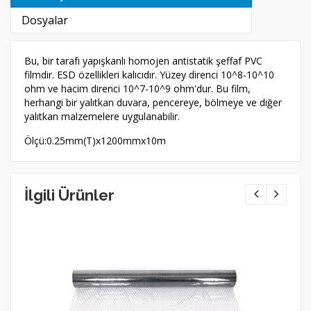
Dosyalar
Bu, bir tarafı yapışkanlı homojen antistatik şeffaf PVC
filmdir. ESD özellikleri kalıcıdır. Yüzey direnci 10^8-10^10
ohm ve hacim direnci 10^7-10^9 ohm'dur. Bu film,
herhangi bir yalıtkan duvara, pencereye, bölmeye ve diğer
yalıtkan malzemelere uygulanabilir.
Ölçü:0.25mm(T)x1200mmx10m
İlgili Ürünler