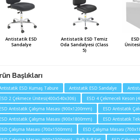
Antistatik ESD
Antistatik ESD Temiz
ESD
Sandalye
Oda Sandalyesi (Class
Ünites
5)
rün Başlıkları
Antistatik ESD Kumaş Tabure
Antistatik ESD Sandalye
Antist
ESD 2 Çekmece Ünitesi(400x540x306)
ESD 4 Çekmeceli Keson (
ESD Antistatik Çalışma Masası (900x1200mm)
ESD Antistatik Ç
ESD Antistatik Çalışma Masası (900x1800mm)
ESD Antistatik Tek
ESD Çalışma Masası (700x1500mm)
ESD Çalışma Masası (700x
ESD Çalışma Masası (900x1500mm) - Raflı Full Set
ESD Çalışma M