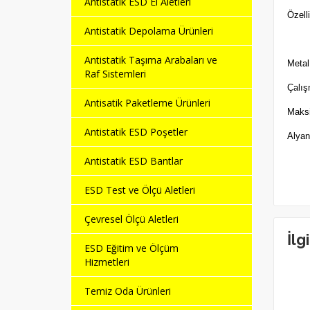
Antistatik ESD El Aletleri
Özelli
Antistatik Depolama Ürünleri
Antistatik Taşıma Arabaları ve
Metal
Raf Sistemleri
Çalış
Antisatik Paketleme Ürünleri
Maksi
Antistatik ESD Poşetler
Alyan
Antistatik ESD Bantlar
ESD Test ve Ölçü Aletleri
Çevresel Ölçü Aletleri
İlg
ESD Eğitim ve Ölçüm
Hizmetleri
Temiz Oda Ürünleri