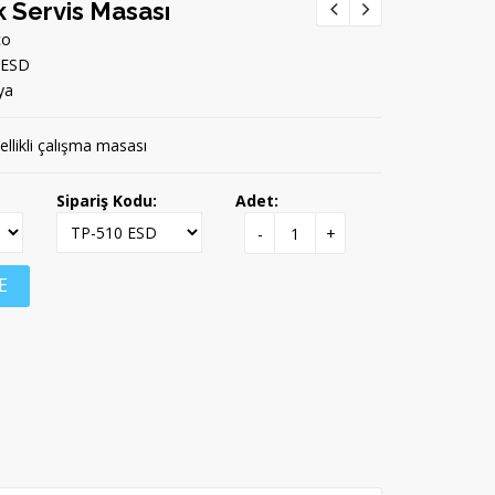
 Servis Masası
co
-ESD
ya
ellikli çalışma masası
Sipariş Kodu:
Adet:
-
+
E