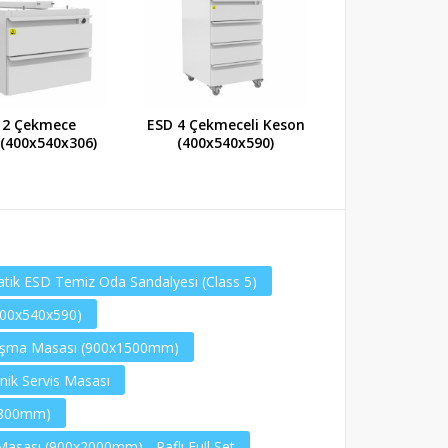
 2 Çekmece
ESD 4 Çekmeceli Keson
ESD Antistati
i(400x540x306)
(400x540x590)
Masası (900x
atik ESD Temiz Oda Sandalyesi (Class 5)
400x540x590)
alışma Masası (900x1500mm)
nik Servis Masası
1800mm)
asası (900x2000mm) - Raflı Full Set