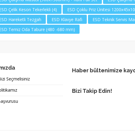
ESD Çelik Keson Tekerlekli (4)
ESD Çoklu Priz Ünitesi 1200x45x1
ESD Hareketli Tezgah
ESD Klavye Rafı
ESD Teknik Servis Mas
ESD Temiz Oda Tabure (480 -680 mm)
mızda
Haber bültenimize kay
zi Seçmelisiniz
olitikamız
Bizi Takip Edin!
Başvurusu