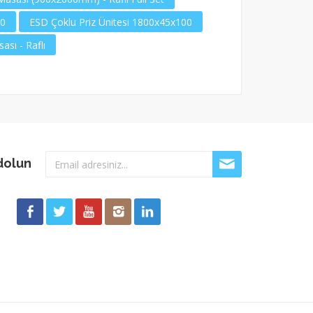
00
ESD Çoklu Priz Ünitesi 1800x45x100
ası - Raflı
dolun