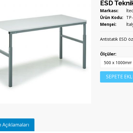
ESD Teknik
Markası:
İte
Ürün Kodu:
TP
Menşei:
İtal
Antistatik ESD öz
Ölçüler:
SEPETE EKL
 Açıklamaları