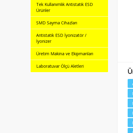
Tek Kullanımlık Antistatik ESD
Ürünler
SMD Sayma Cihazları
Antistatik ESD İyonizatör /
ESD Temiz Oda Tabure
Antistatik ESD Kumaş
İyonizer
(480 -680 mm)
Tabure
Üretim Makina ve Ekipmanları
Laboratuvar Ölçü Aletleri
Ü