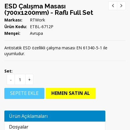
ESD Çalışma Masası
(700x1200mm) - Raflı Full Set
Markası:
RTWork
Ürün Kodu:
ETBL-6712P
Menşei:
Avrupa
Antistatik ESD özellikli çalışma masası EN 61340-5-1 ile
uyumludur.
Set:
-
+
SEPETE EKLE
HEMEN SATIN AL
Ürün Açıklamaları
Dosyalar