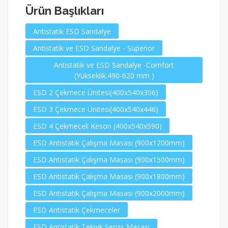
Ürün Başlıkları
Antistatik ESD Sandalye
Antistatik ve ESD Sandalye - Superior
Antistatik ve ESD Sandalye -Comfort
(Yükseklik:490-620 mm )
ESD 2 Çekmece Ünitesi(400x540x306)
ESD 3 Çekmece Ünitesi(400x540x446)
ESD 4 Çekmeceli Keson (400x540x590)
ESD Antistatik Çalışma Masası (900x1200mm)
ESD Antistatik Çalışma Masası (900x1500mm)
ESD Antistatik Çalışma Masası (900x1800mm)
ESD Antistatik Çalışma Masası (900x2000mm)
ESD Antistatik Çekmeceler
ESD Antistatik Teknik Servis Masası