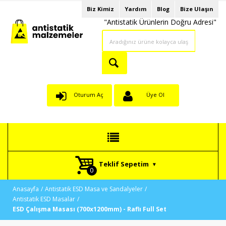
Biz Kimiz
Yardım
Blog
Bize Ulaşın
"Antistatik Ürünlerin Doğru Adresi"
Oturum Aç
Üye Ol
Teklif Sepetim
Anasayfa
Antistatik ESD Masa ve Sandalyeler
Antistatik ESD Masalar
ESD Çalışma Masası (700x1200mm) - Raflı Full Set