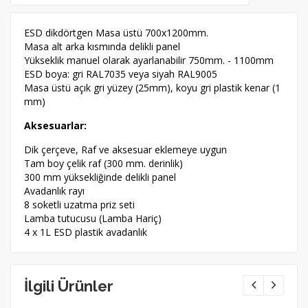
ESD dikdörtgen Masa üstü 700x1200mm.
Masa alt arka kısmında delikli panel
Yükseklik manuel olarak ayarlanabilir 750mm. - 1100mm
ESD boya: gri RAL7035 veya siyah RAL9005
Masa üstü açık gri yüzey (25mm), koyu gri plastik kenar (1
mm)
Aksesuarlar:
Dik çerçeve, Raf ve aksesuar eklemeye uygun
Tam boy çelik raf (300 mm. derinlik)
300 mm yüksekliğinde delikli panel
Avadanlık rayı
8 soketli uzatma priz seti
Lamba tutucusu (Lamba Hariç)
4 x 1L ESD plastik avadanlık
İlgili Ürünler