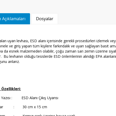
 Açıklamaları
Dosyalar
lan uyarı levhası, ESD alanı içerisinde gerekli prosedürleri izlemek 
nele ve giriş yapan tüm kişilere farkındalık ve uyarı sağlayan basit ama 
ya da esnek malzemeden olabilir, çoğu zaman sarı zemin üzerine siyah y
r. Bu levhanın olduğu tesislerde ESD önlemlerinin alındığı EPA alanlar
unu anlarız.
 Özellikleri:
ı Yazısı : ESD Alanı Çıkış Uyarısı
tlar : 30 cm x 15 cm
rım : Kırmızı renk üzerine beyaz yazılı