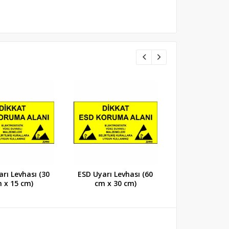
ESD Alan Çık
rı Levhası (30
ESD Uyarı Levhası (60
Levhası (60 cm
 x 15 cm)
cm x 30 cm)