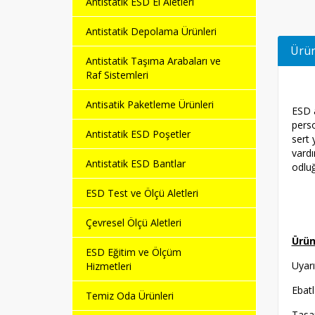
Antistatik ESD El Aletleri
Antistatik Depolama Ürünleri
Ürün
Antistatik Taşıma Arabaları ve
Raf Sistemleri
Antisatik Paketleme Ürünleri
ESD a
perso
Antistatik ESD Poşetler
sert 
vardı
Antistatik ESD Bantlar
odluğ
ESD Test ve Ölçü Aletleri
Çevresel Ölçü Aletleri
Ürün
ESD Eğitim ve Ölçüm
Uyar
Hizmetleri
Eba
Temiz Oda Ürünleri
Tasa