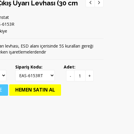
ıkış Uyarı Levhası (30 cm
stat
S-6153R
kiye
rı levhası, ESD alanı içerisinde 5S kuralları gereği
ken işaretlemelerdendir
Sipariş Kodu:
Adet:
-
+
E
HEMEN SATIN AL