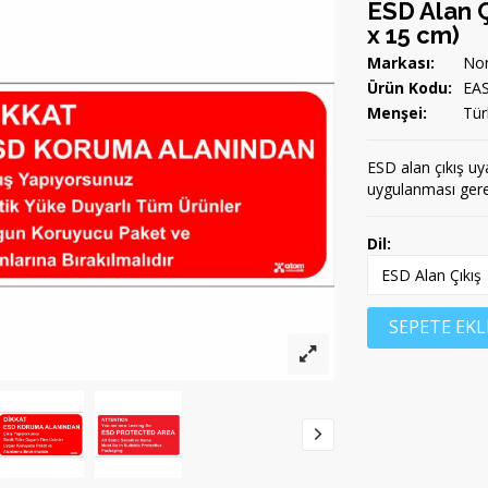
ESD Alan Ç
x 15 cm)
Markası:
Non
Ürün Kodu:
EA
Menşei:
Tür
ESD alan çıkış uya
uygulanması gere
Dil:
SEPETE EKL