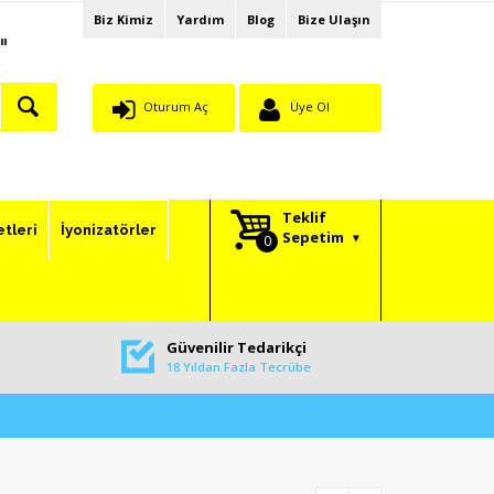
Biz Kimiz
Yardım
Blog
Bize Ulaşın
"
Oturum Aç
Üye Ol
Teklif
etleri
İyonizatörler
Sepetim
Güvenilir Tedarikçi
18 Yıldan Fazla Tecrübe