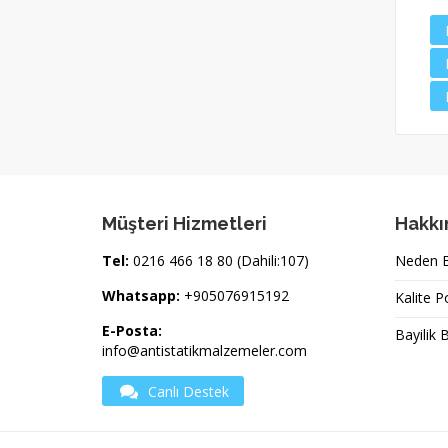
Müşteri Hizmetleri
Hakkı
Tel:
0216 466 18 80 (Dahili:107)
Neden Bi
Whatsapp:
+905076915192
Kalite P
E-Posta:
Bayilik 
info@antistatikmalzemeler.com
Canlı Destek