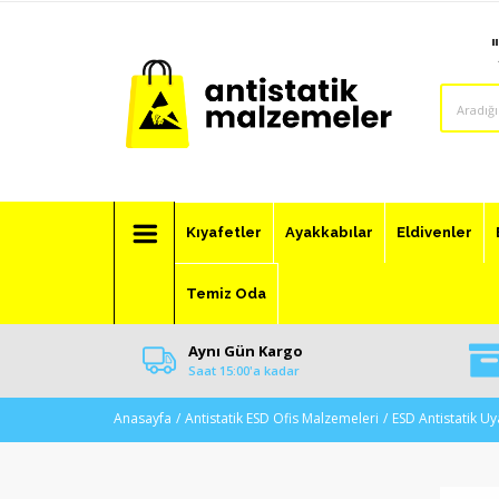
Kıyafetler
Ayakkabılar
Eldivenler
Temiz Oda
Aynı Gün Kargo
Saat 15:00'a kadar
Anasayfa
Antistatik ESD Ofis Malzemeleri
ESD Antistatik Uy