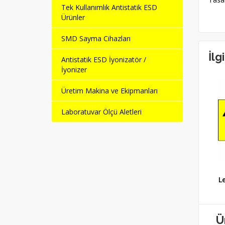
Tek Kullanımlık Antistatik ESD
Ürünler
SMD Sayma Cihazları
İlg
Antistatik ESD İyonizatör /
İyonizer
Üretim Makina ve Ekipmanları
Laboratuvar Ölçü Aletleri
ESD Alan Çıkış Uyarı
ESD Uyarı Levhası (60
Levhası (60 cm x 30 cm)
L
cm x 30 cm)
Ü