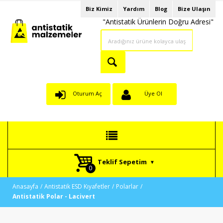
Biz Kimiz
Yardım
Blog
Bize Ulaşın
"Antistatik Ürünlerin Doğru Adresi"
Oturum Aç
Üye Ol
Teklif Sepetim
Anasayfa
Antistatik ESD Kıyafetler
Polarlar
Antistatik Polar - Lacivert