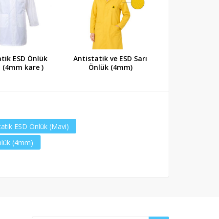
atik ESD Önlük
Antistatik ve ESD Sarı
Neon Turuncu
 (4mm kare )
Önlük (4mm)
ESD Yel
tatik ESD Önlük (Mavi)
Önlük (4mm)