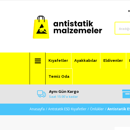
Kıyafetler
Ayakkabılar
Eldivenler
Temiz Oda
Aynı Gün Kargo
Saat 15:00'a kadar
Anasayfa
Antistatik ESD Kıyafetler
Önlükler
Antistatik 