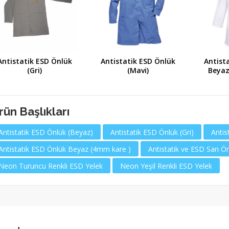
Antistatik ESD Önlük
Antistatik ESD Önlük
Antist
(Gri)
(Mavi)
Beyaz
rün Başlıkları
Antistatik ESD Önlük (Beyaz)
Antistatik ESD Önlük (Gri)
Antis
Antistatik ESD Önlük Beyaz (4mm kare )
Antistatik ve ESD Sarı 
Neon Turuncu Renkli ESD Yelek
Neon Yeşil Renkli ESD Yelek