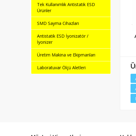
Tek Kullanımlık Antistatik ESD
Ürünler
SMD Sayma Cihazları
Antistatik ESD İyonizatör /
Neon Yeşil Renkli ESD
Antistatik ESD Önlük
Yelek
(Beyaz)
İyonizer
Üretim Makina ve Ekipmanları
Ü
Laboratuvar Ölçü Aletleri