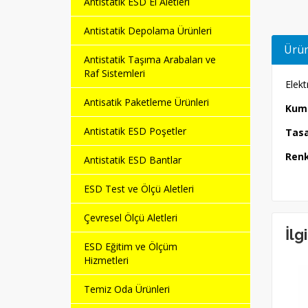
Antistatik ESD El Aletleri
Antistatik Depolama Ürünleri
Ürün
Antistatik Taşıma Arabaları ve
Raf Sistemleri
Elekt
Antisatik Paketleme Ürünleri
Kuma
Antistatik ESD Poşetler
Tasa
Renk
Antistatik ESD Bantlar
ESD Test ve Ölçü Aletleri
Çevresel Ölçü Aletleri
İlg
ESD Eğitim ve Ölçüm
Hizmetleri
YENİ
Temiz Oda Ürünleri