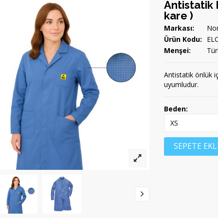
Antistati
kare )
Markası:
Non
Ürün Kodu:
ELC
Menşei:
Tür
Antistatik önlük i
uyumludur.
Beden:
SEPETE EKL