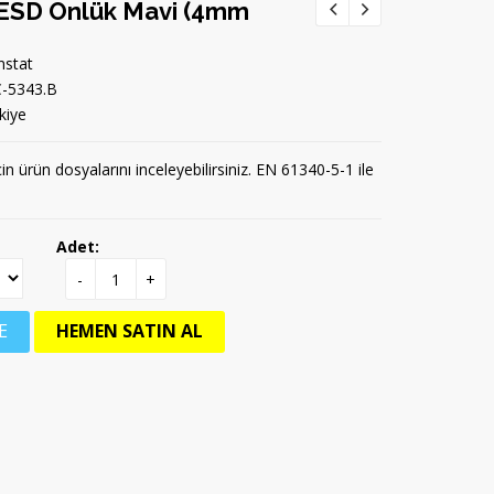
k ESD Önlük Mavi (4mm
stat
-5343.B
kiye
çin ürün dosyalarını inceleyebilirsiniz. EN 61340-5-1 ile
Adet:
-
+
E
HEMEN SATIN AL