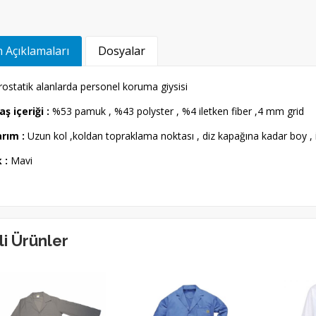
 Açıklamaları
Dosyalar
rostatik alanlarda personel koruma giysisi
ş içeriği :
%53 pamuk , %43 polyster , %4 iletken fiber ,4 mm grid
rım :
Uzun kol ,koldan topraklama noktası , diz kapağına kadar boy , ik
 :
Mavi
ili Ürünler