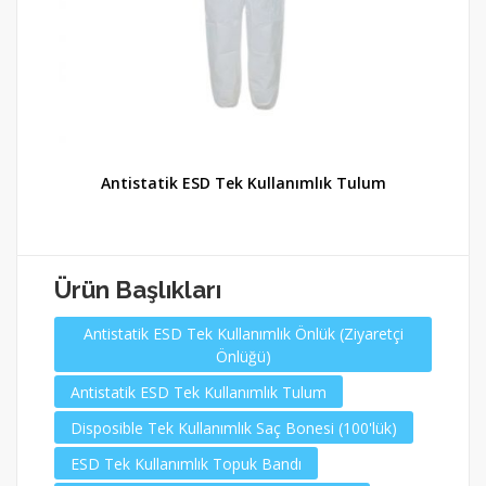
çi
Antistatik ESD Tek Kullanımlık Tulum
D
Ürün Başlıkları
Antistatik ESD Tek Kullanımlık Önlük (Ziyaretçi
Önlüğü)
Antistatik ESD Tek Kullanımlık Tulum
Disposible Tek Kullanımlık Saç Bonesi (100'lük)
ESD Tek Kullanımlık Topuk Bandı