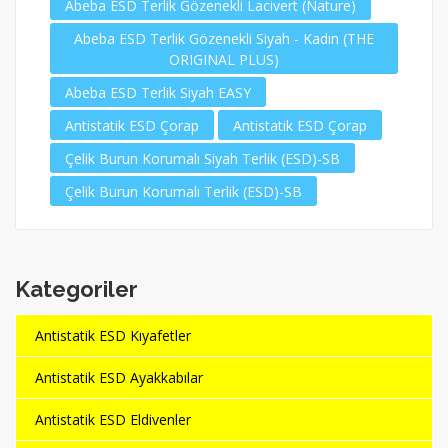
Abeba ESD Terlik Gözenekli Lacivert (Nature)
Abeba ESD Terlik Gözenekli Siyah - Kadın (THE
ORIGINAL PLUS)
Abeba ESD Terlik Siyah EASY
Antistatik ESD Çorap
Antistatik ESD Çorap
Çelik Burun Korumalı Siyah Terlik (ESD)-SB
Çelik Burun Korumalı Terlik (ESD)-SB
Kategoriler
Antistatik ESD Kıyafetler
Antistatik ESD Ayakkabılar
Antistatik ESD Eldivenler