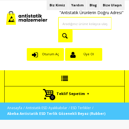
Biz Kimiz
Yardım
Blog
Bize Ulaşın
"Antistatik Ürünlerin Doğru Adresi"
Oturum Aç
Üye Ol
Teklif Sepetim
Anasayfa
Antistatik ESD Ayakkabılar
ESD Terlikler
Abeba Antistatik ESD Terlik Gözenekli Beyaz (Rubber)