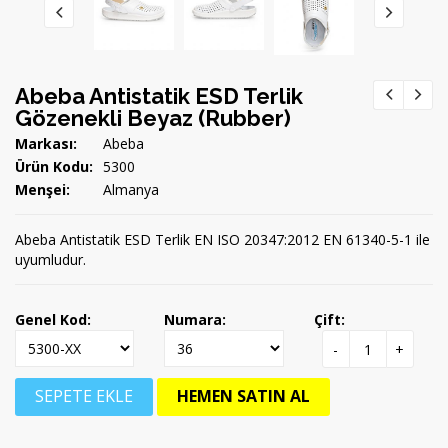
Abeba Antistatik ESD Terlik
Gözenekli Beyaz (Rubber)
Markası:
Abeba
Ürün Kodu:
5300
Menşei:
Almanya
Abeba Antistatik ESD Terlik EN ISO 20347:2012 EN 61340-5-1 ile
uyumludur.
Genel Kod:
Numara:
Çift:
-
+
SEPETE EKLE
HEMEN SATIN AL