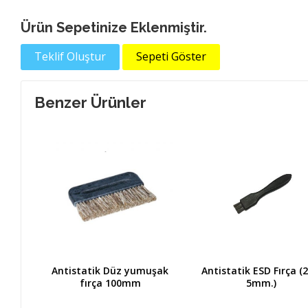
Ürün Sepetinize Eklenmiştir.
Teklif Oluştur
Sepeti Göster
Benzer Ürünler
ırça
Antistatik Düz yumuşak
Antistatik ESD Fırça (2
fırça 100mm
5mm.)