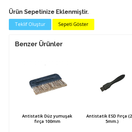
Ürün Sepetinize Eklenmiştir.
Teklif Oluştur
Sepeti Göster
Benzer Ürünler
ırça
Antistatik Düz yumuşak
Antistatik ESD Fırça (2
fırça 100mm
5mm.)