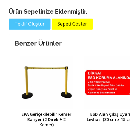
Ürün Sepetinize Eklenmiştir.
Teklif Oluştur
Sepeti Göster
Benzer Ürünler
 + 1
EPA Geriçekilebilir Kemer
ESD Alan Çıkış Uyar
Bariyer (2 Direk + 2
Levhası (30 cm x 15 c
Kemer)