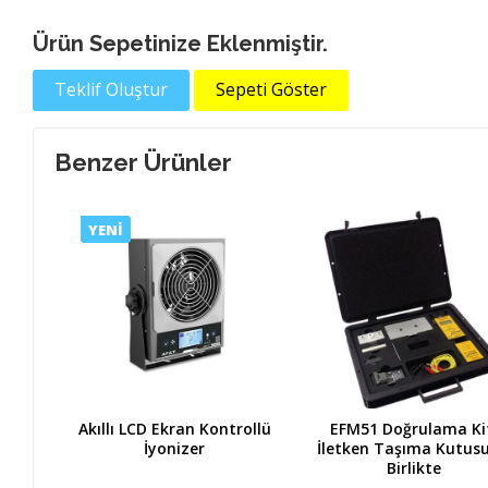
Ürün Sepetinize Eklenmiştir.
Teklif Oluştur
Sepeti Göster
Benzer Ürünler
YENİ
ek
Akıllı LCD Ekran Kontrollü
EFM51 Doğrulama Ki
mm.)
İyonizer
İletken Taşıma Kutusu
Birlikte