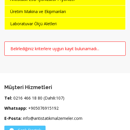
Üretim Makina ve Ekipmanları
Laboratuvar Ölçü Aletleri
Belirlediğiniz kriterlere uygun kayıt bulunamadı...
Müşteri Hizmetleri
Tel:
0216 466 18 80 (Dahili:107)
Whatsapp:
+905076915192
E-Posta:
info@antistatikmalzemeler.com